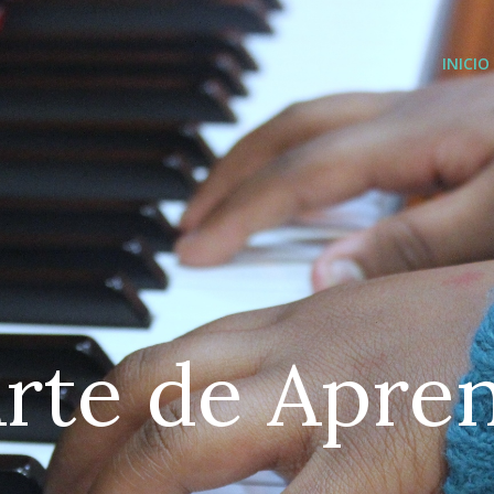
INICIO
A
r
t
e
d
e
A
p
r
e