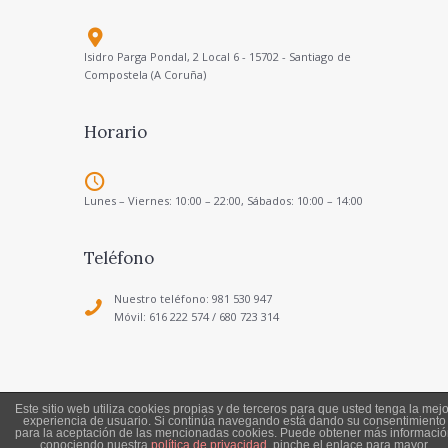
Isidro Parga Pondal, 2 Local 6 - 15702 - Santiago de
Compostela (A Coruña)
Horario
Lunes – Viernes: 10:00 – 22:00, Sábados: 10:00 – 14:00
Teléfono
Nuestro teléfono: 981 530 947
Móvil: 616 222 574 / 680 723 314
Este sitio web utiliza cookies propias y de terceros para que usted tenga la mejo
experiencia de usuario. Si continúa navegando está dando su consentimiento
Política de Privacidad
-
Aviso Legal
para la aceptación de las mencionadas cookies. Puede obtener más informació
Todos los derechos reservados a Escuela de Música
conociendo nuestra
política de privacidad
, pinche el enlace para mayor