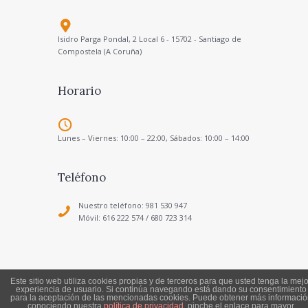
Isidro Parga Pondal, 2 Local 6 - 15702 - Santiago de
Compostela (A Coruña)
Horario
Lunes – Viernes: 10:00 – 22:00, Sábados: 10:00 – 14:00
Teléfono
Nuestro teléfono: 981 530 947
Móvil: 616 222 574 / 680 723 314
Este sitio web utiliza cookies propias y de terceros para que usted tenga la mejo
experiencia de usuario. Si continúa navegando está dando su consentimiento
Política de Privacidad
-
Aviso Legal
para la aceptación de las mencionadas cookies. Puede obtener más informació
Todos los derechos reservados a Escuela de Música
conociendo nuestra
política de privacidad
, pinche el enlace para mayor