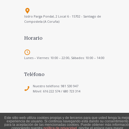
Isidro Parga Pondal, 2 Local 6 - 15702 - Santiago de
Compostela (A Coruña)
Horario
Lunes – Viernes: 10:00 – 22:00, Sábados: 10:00 – 14:00
Teléfono
Nuestro teléfono: 981 530 947
Móvil: 616 222 574 / 680 723 314
Este sitio web utiliza cookies propias y de terceros para que usted tenga la mejo
experiencia de usuario. Si continúa navegando está dando su consentimiento
Política de Privacidad
-
Aviso Legal
para la aceptación de las mencionadas cookies. Puede obtener más informació
Todos los derechos reservados a Escuela de Música
conociendo nuestra
política de privacidad
, pinche el enlace para mayor